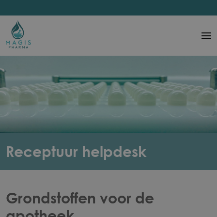
Ga
naar
hoofdinhoud
Main
navigation
Afbeelding
Receptuur helpdesk
Grondstoffen voor de
apotheek