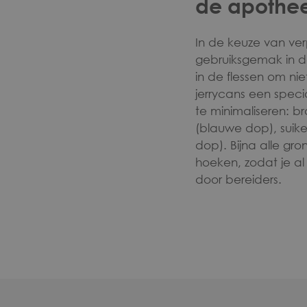
de apothe
In de keuze van ver
gebruiksgemak in de
in de flessen om ni
jerrycans een speci
te minimaliseren: 
(blauwe dop), suik
dop). Bijna alle g
hoeken, zodat je al 
door bereiders.