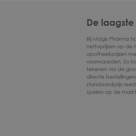
De laagste 
Bij Magis Pharma h
nettoprijzen op de
apotheekprijzen m
voorwaarden. Zo k
tekenen via de groot
directe bestellinge
standaardprijs ree
spelers op de mark