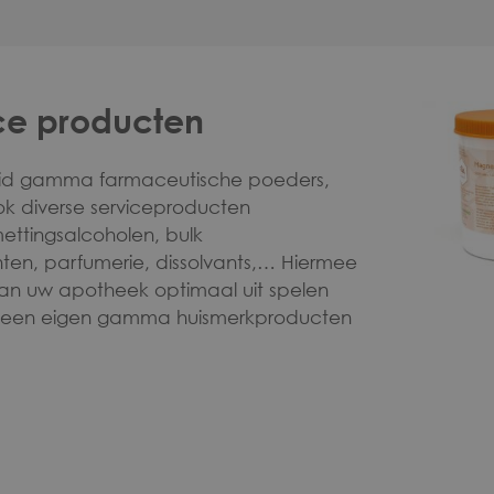
ce producten
eid gamma farmaceutische poeders,
 ook diverse serviceproducten
ettingsalcoholen, bulk
en, parfumerie, dissolvants,… Hiermee
van uw apotheek optimaal uit spelen
n een eigen gamma huismerkproducten