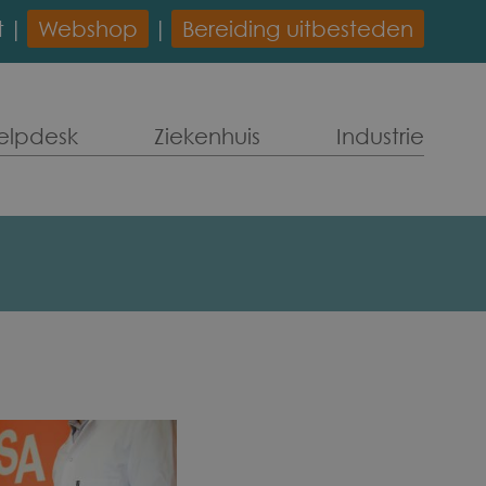
t
Webshop
Bereiding uitbesteden
elpdesk
Ziekenhuis
Industrie