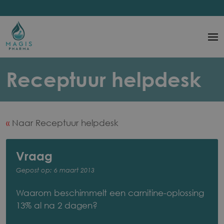
Ga
naar
hoofdinhoud
Main
navigation
Waarom
Receptuur helpdesk
beschimmelt
een
Naar Receptuur helpdesk
carnitine-
oplossing
Vraag
13%
Gepost op: 6 maart 2013
al
Waarom beschimmelt een carnitine-oplossing
na
13% al na 2 dagen?
2