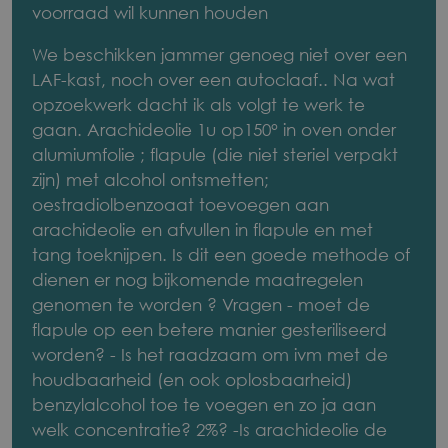
voorraad wil kunnen houden
met
We beschikken jammer genoeg niet over een
oestradiolbenzoaat
LAF-kast, noch over een autoclaaf.. Na wat
(voor
opzoekwerk dacht ik als volgt te werk te
paard)
gaan. Arachideolie 1u op150° in oven onder
alumiumfolie ; flapule (die niet steriel verpakt
die
zijn) met alcohol ontsmetten;
hij
oestradiolbenzoaat toevoegen aan
arachideolie en afvullen in flapule en met
dan
tang toeknijpen. Is dit een goede methode of
ook
dienen er nog bijkomende maatregelen
genomen te worden ? Vragen - moet de
nog
flapule op een betere manier gesteriliseerd
even
worden? - Is het raadzaam om ivm met de
houdbaarheid (en ook oplosbaarheid)
in
benzylalcohol toe te voegen en zo ja aan
voorraad
welk concentratie? 2%? -Is arachideolie de