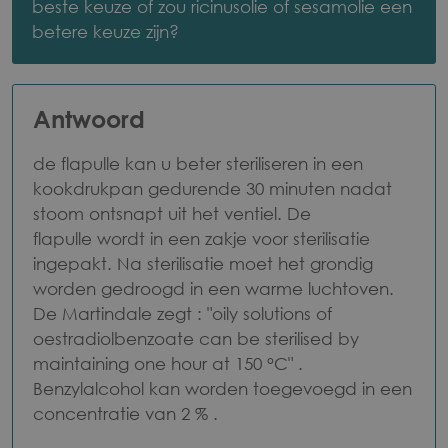
wil
beste keuze of zou ricinusolie of sesamolie een
betere keuze zijn?
kunnen
houden
Antwoord
de flapulle kan u beter steriliseren in een
kookdrukpan gedurende 30 minuten nadat
stoom ontsnapt uit het ventiel. De
flapulle wordt in een zakje voor sterilisatie
ingepakt. Na sterilisatie moet het grondig
worden gedroogd in een warme luchtoven.
De Martindale zegt : "oily solutions of
oestradiolbenzoate can be sterilised by
maintaining one hour at 150 °C" .
Benzylalcohol kan worden toegevoegd in een
concentratie van 2 % .