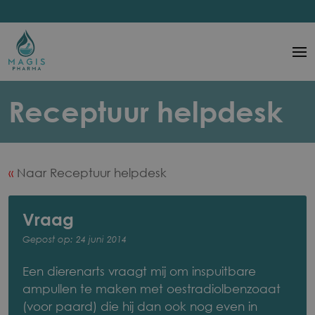
Ga
naar
hoofdinhoud
Main
navigation
Een
Receptuur helpdesk
dierenarts
vraagt
Naar Receptuur helpdesk
mij
om
Vraag
inspuitbare
Gepost op: 24 juni 2014
ampullen
Een dierenarts vraagt mij om inspuitbare
te
ampullen te maken met oestradiolbenzoaat
maken
(voor paard) die hij dan ook nog even in